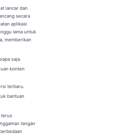
at lancar dan
rancang secara
atan aplikasi
nunggu lama untuk
ama, memberikan
iapa saja.
ruan konten
rsi terbaru.
tuk bantuan
 terus
enggaman tangan
 perbedaan