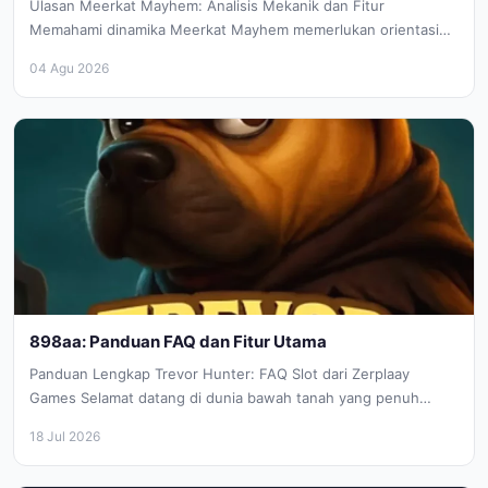
Ulasan Meerkat Mayhem: Analisis Mekanik dan Fitur
Memahami dinamika Meerkat Mayhem memerlukan orientasi
awal pada struktur progresifnya yang unik. Blueprint...
04 Agu 2026
898aa: Panduan FAQ dan Fitur Utama
Panduan Lengkap Trevor Hunter: FAQ Slot dari Zerplaay
Games Selamat datang di dunia bawah tanah yang penuh
misteri bersama Trevor,...
18 Jul 2026