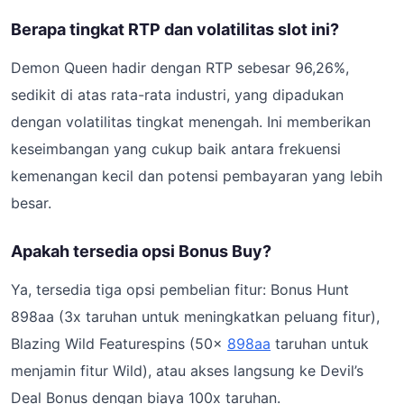
Berapa tingkat RTP dan volatilitas slot ini?
Demon Queen hadir dengan RTP sebesar 96,26%,
sedikit di atas rata-rata industri, yang dipadukan
dengan volatilitas tingkat menengah. Ini memberikan
keseimbangan yang cukup baik antara frekuensi
kemenangan kecil dan potensi pembayaran yang lebih
besar.
Apakah tersedia opsi Bonus Buy?
Ya, tersedia tiga opsi pembelian fitur: Bonus Hunt
898aa (3x taruhan untuk meningkatkan peluang fitur),
Blazing Wild Featurespins (50x
898aa
taruhan untuk
menjamin fitur Wild), atau akses langsung ke Devil’s
Deal Bonus dengan biaya 100x taruhan.