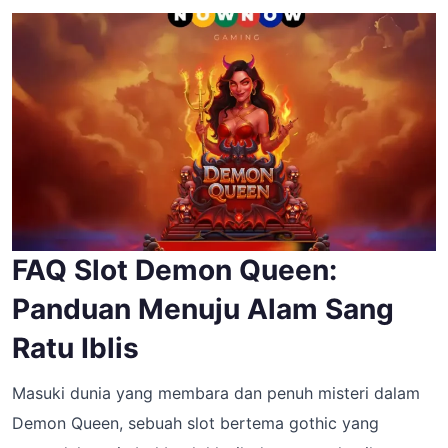
FAQ Slot Demon Queen:
Panduan Menuju Alam Sang
Ratu Iblis
Masuki dunia yang membara dan penuh misteri dalam
Demon Queen, sebuah slot bertema gothic yang