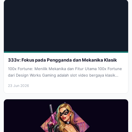
333v: Fokus pada Pengganda dan Mekanika Klasik
100x Fortune: Menilik Mekanika dan Fitur Utama 100x Fortune
dari Design Works Gaming adalah slot video bergaya klasik
yang menyederhanakan...
23 Jun 2026